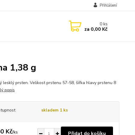
Přihlášení
0
ks
za
0,00 Kč
ha 1,38 g
ý lesklý prsten. Velikost prstenu 57-58, šířka hlavy prstenu 8
lý popis
tupnost
skladem 1 ks
0 Kč
/
ks
Přidat do košíku