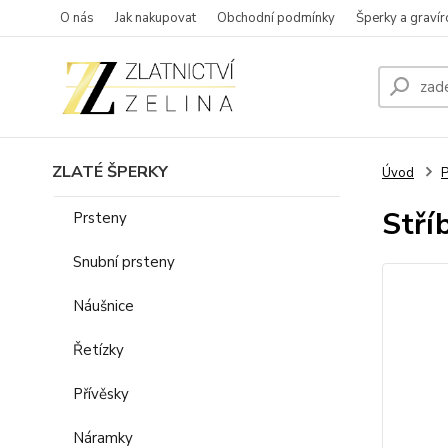
O nás
Jak nakupovat
Obchodní podmínky
Šperky a gravír
ZLATÉ ŠPERKY
Úvod
P
Stří
Prsteny
Snubní prsteny
Náušnice
Řetízky
Přívěsky
Náramky