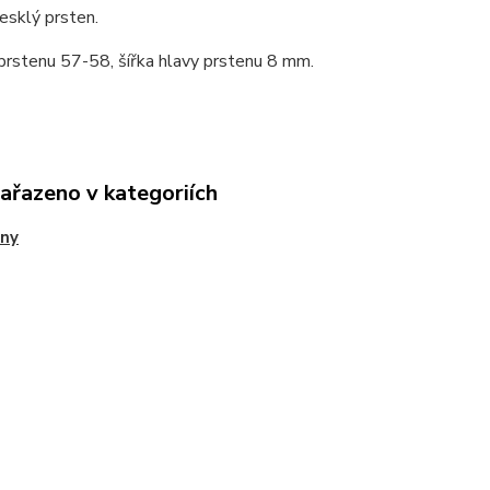
lesklý prsten.
prstenu 57-58, šířka hlavy prstenu 8 mm.
zařazeno v kategoriích
eny