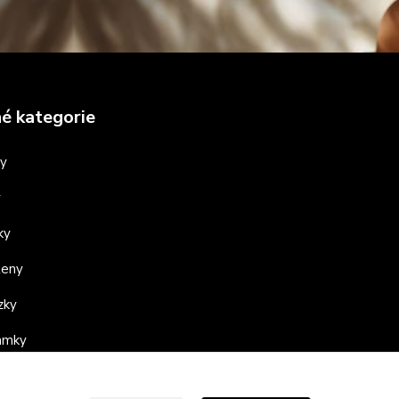
é kategorie
ny
y
ky
teny
zky
ramky