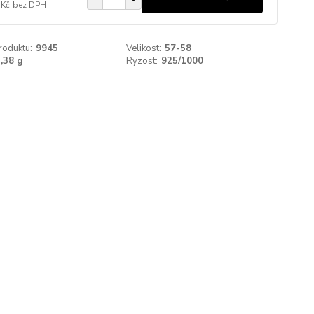
 Kč
bez DPH
roduktu:
9945
Velikost:
57-58
,38 g
Ryzost:
925/1000