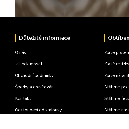
Důležité informace
Oblíben
O nás
Zlaté prste
Jak nakupovat
Zlaté řetízk
Obchodní podmínky
Zlaté náram
Šperky a gravírování
Stříbrné prs
Kontakt
Stříbrné řetí
Odstoupení od smlouvy
Stříbrné ná