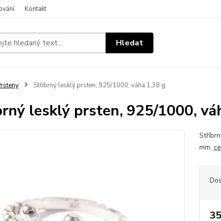
ování
Kontakt
Hledat
rsteny
Stříbrný lesklý prsten, 925/1000, váha 1,38 g
brný lesklý prsten, 925/1000, vá
Stříbrn
mm.
ce
Dos
35