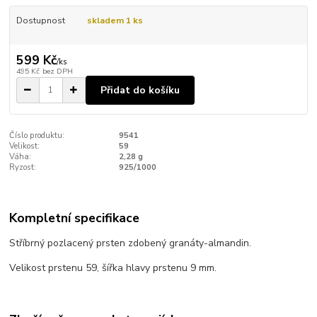
Dostupnost
skladem 1 ks
599 Kč
/
ks
495 Kč
bez DPH
Přidat do košíku
Číslo produktu:
9541
Velikost:
59
Váha:
2,28 g
Ryzost:
925/1000
Kompletní specifikace
Stříbrný pozlacený prsten zdobený granáty-almandin.
Velikost prstenu 59, šířka hlavy prstenu 9 mm.