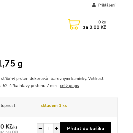
Přihlášení
0
ks
za
0,00 Kč
1,75 g
 stříbrný prsten dekorován barevnými kamínky. Velikost
u 52, šířka hlavy prstenu 7 mm.
celý popis
tupnost
skladem 1 ks
0 Kč
/
ks
Přidat do košíku
 Kč
bez DPH