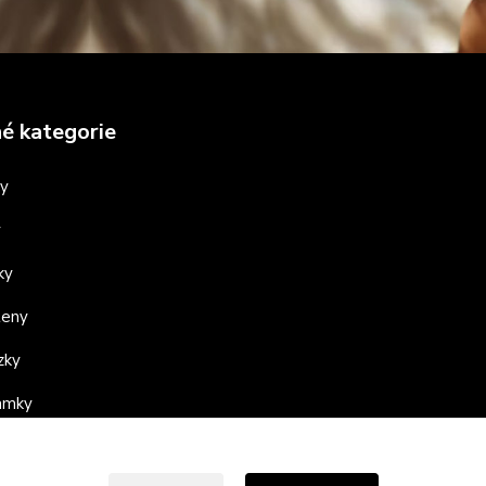
é kategorie
ny
y
ky
teny
zky
ramky