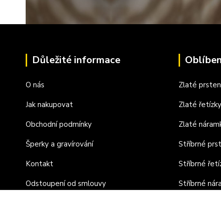
Důležité informace
Oblíben
O nás
Zlaté prste
Jak nakupovat
Zlaté řetízk
Obchodní podmínky
Zlaté náram
Šperky a gravírování
Stříbrné prs
Kontakt
Stříbrné řetí
Odstoupení od smlouvy
Stříbrné ná