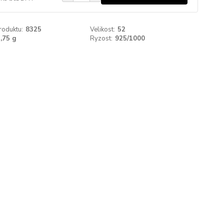
roduktu:
8325
Velikost:
52
,75 g
Ryzost:
925/1000