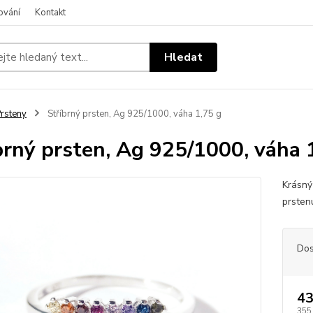
ování
Kontakt
Hledat
rsteny
Stříbrný prsten, Ag 925/1000, váha 1,75 g
brný prsten, Ag 925/1000, váha 
Krásný
prsten
Dos
43
355