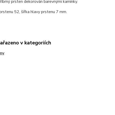
říbrný prsten dekorován barevnými kamínky.
prstenu 52, šířka hlavy prstenu 7 mm.
zařazeno v kategoriích
eny