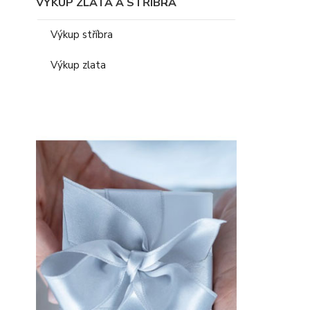
VÝKUP ZLATA A STŘÍBRA
Výkup stříbra
Výkup zlata