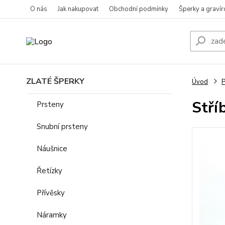
O nás
Jak nakupovat
Obchodní podmínky
Šperky a gravír
ZLATÉ ŠPERKY
Úvod
P
Stří
Prsteny
Snubní prsteny
Náušnice
Řetízky
Přívěsky
Náramky