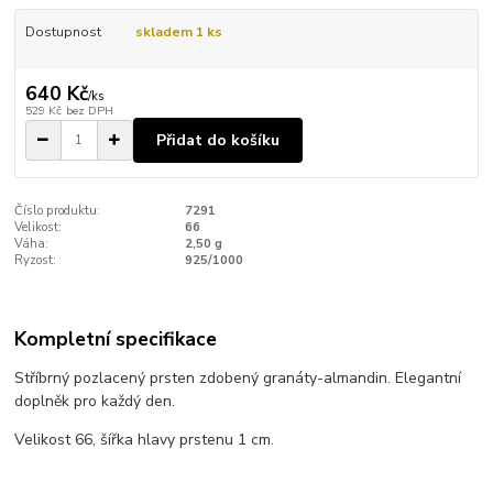
Dostupnost
skladem 1 ks
640 Kč
/
ks
529 Kč
bez DPH
Přidat do košíku
Číslo produktu:
7291
Velikost:
66
Váha:
2,50 g
Ryzost:
925/1000
Kompletní specifikace
Stříbrný pozlacený prsten zdobený granáty-almandin. Elegantní
doplněk pro každý den.
Velikost 66, šířka hlavy prstenu 1 cm.