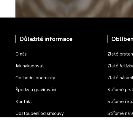
Důležité informace
Oblíben
O nás
Zlaté prste
Jak nakupovat
Zlaté řetízk
Obchodní podmínky
Zlaté náram
Šperky a gravírování
Stříbrné prs
Kontakt
Stříbrné řetí
Odstoupení od smlouvy
Stříbrné ná