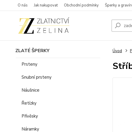
O nás
Jak nakupovat
Obchodní podmínky
Šperky a gravír
ZLATÉ ŠPERKY
Úvod
P
Stří
Prsteny
Snubní prsteny
Náušnice
Řetízky
Přívěsky
Náramky