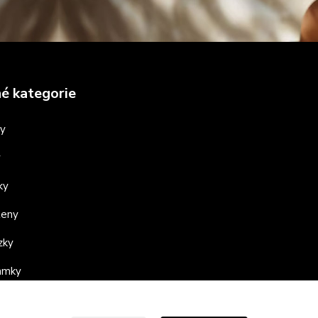
é kategorie
ny
y
ky
teny
zky
ramky