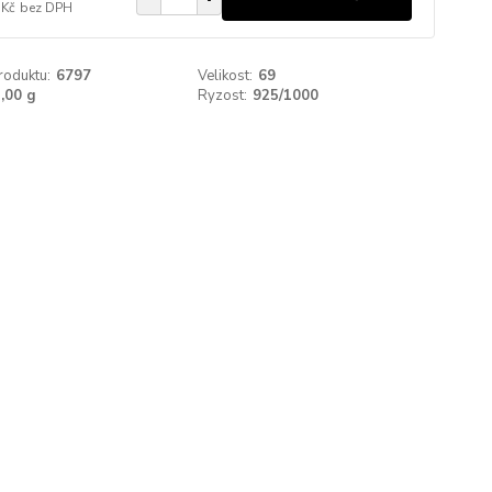
 Kč
bez DPH
roduktu:
6797
Velikost:
69
,00 g
Ryzost:
925/1000