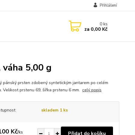
Přihlášení
0
ks
za
0,00 Kč
 váha 5,00 g
ný pánský prsten zdobený syntetickým jantarem po celém
. Velikost prstenu 69, šířka prstenu 6 mm.
celý popis
tupnost
skladem 1 ks
100 Kč
/
ks
Přidat do košíku