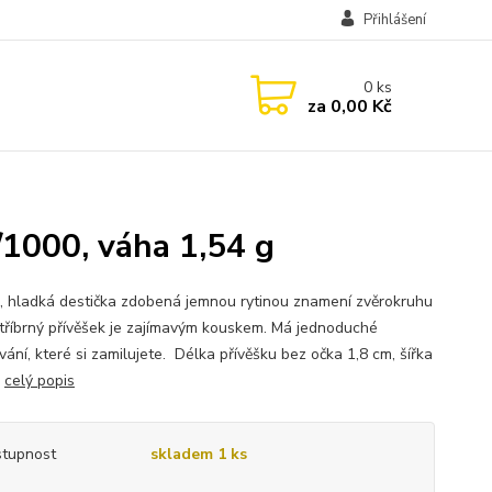
Přihlášení
0
ks
za
0,00 Kč
/1000, váha 1,54 g
, hladká destička zdobená jemnou rytinou znamení zvěrokruhu
tříbrný přívěšek je zajímavým kouskem. Má jednoduché
ání, které si zamilujete. Délka přívěšku bez očka 1,8 cm, šířka
.
celý popis
tupnost
skladem 1 ks