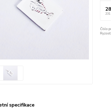
28
231
Číslo p
Ryzost
tní specifikace