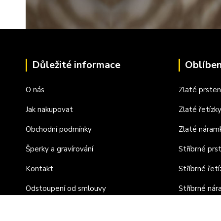
Důležité informace
Oblíben
O nás
Zlaté prste
Jak nakupovat
Zlaté řetízk
Obchodní podmínky
Zlaté náram
Šperky a gravírování
Stříbrné prs
Kontakt
Stříbrné řetí
Odstoupení od smlouvy
Stříbrné ná