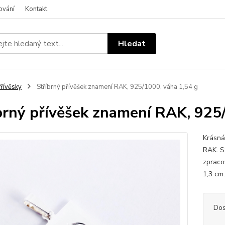
ování
Kontakt
Hledat
řívěsky
Stříbrný přívěšek znamení RAK, 925/1000, váha 1,54 g
brný přívěšek znamení RAK, 925
Krásná
RAK. S
zpracov
1,3 cm
Dos