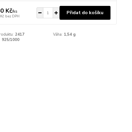
0 Kč
/
ks
Přidat do košíku
 Kč
bez DPH
roduktu:
2417
Váha:
1,54 g
:
925/1000