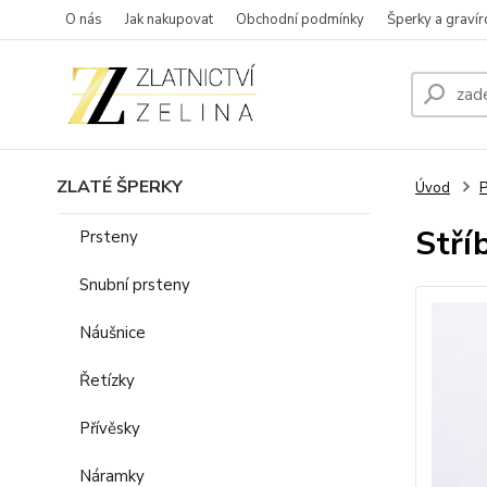
O nás
Jak nakupovat
Obchodní podmínky
Šperky a gravír
ZLATÉ ŠPERKY
Úvod
P
Stří
Prsteny
Snubní prsteny
Náušnice
Řetízky
Přívěsky
Náramky