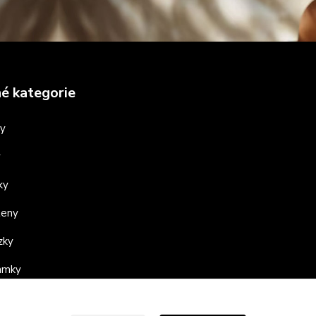
é kategorie
ny
y
ky
teny
zky
ramky