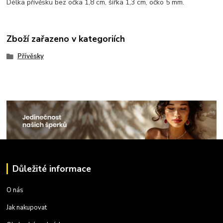
Délka přívěsku bez očka 1,8 cm, šířka 1,3 cm, očko 5 mm.
Zboží zařazeno v kategoriích
Přívěsky
Důležité informace
O nás
Jak nakupovat