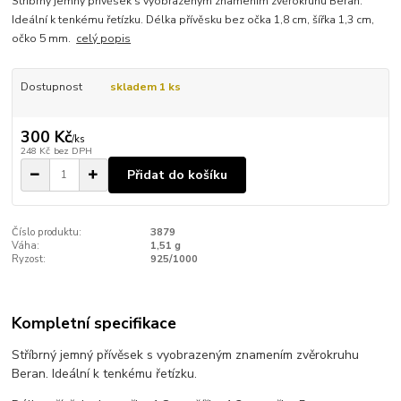
Stříbrný jemný přívěsek s vyobrazeným znamením zvěrokruhu Beran.
Ideální k tenkému řetízku. Délka přívěsku bez očka 1,8 cm, šířka 1,3 cm,
očko 5 mm.
celý popis
Dostupnost
skladem 1 ks
300 Kč
/
ks
248 Kč
bez DPH
Přidat do košíku
Číslo produktu:
3879
Váha:
1,51 g
Ryzost:
925/1000
Kompletní specifikace
Stříbrný jemný přívěsek s vyobrazeným znamením zvěrokruhu
Beran. Ideální k tenkému řetízku.