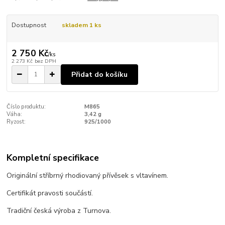
Dostupnost
skladem 1 ks
2 750 Kč
/
ks
2 273 Kč
bez DPH
Přidat do košíku
Číslo produktu:
M865
Váha:
3,42 g
Ryzost:
925/1000
Kompletní specifikace
Originální stříbrný rhodiovaný přívěsek s vltavínem.
Certifikát pravosti součástí.
Tradiční česká výroba z Turnova.