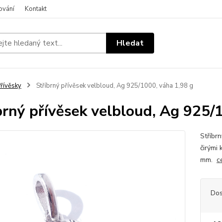
ování
Kontakt
Hledat
řívěsky
Stříbrný přívěsek velbloud, Ag 925/1000, váha 1,98 g
brný přívěsek velbloud, Ag 925/
Stříbr
čirými 
mm.
c
Dos