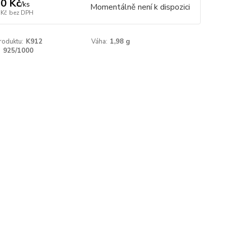
0 Kč
/
ks
Momentálně není k dispozici
 Kč
bez DPH
roduktu:
K912
Váha:
1,98 g
:
925/1000