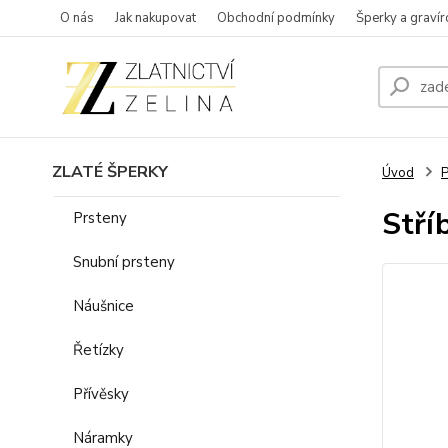
O nás
Jak nakupovat
Obchodní podmínky
Šperky a gravír
ZLATÉ ŠPERKY
Úvod
P
Stří
Prsteny
Snubní prsteny
Náušnice
Řetízky
Přívěsky
Náramky