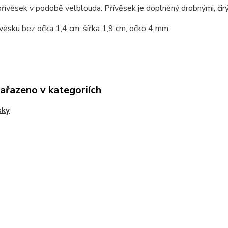
přívěsek v podobě velblouda. Přívěsek je doplněný drobnými, čir
věsku bez očka 1,4 cm, šířka 1,9 cm, očko 4 mm.
zařazeno v kategoriích
sky