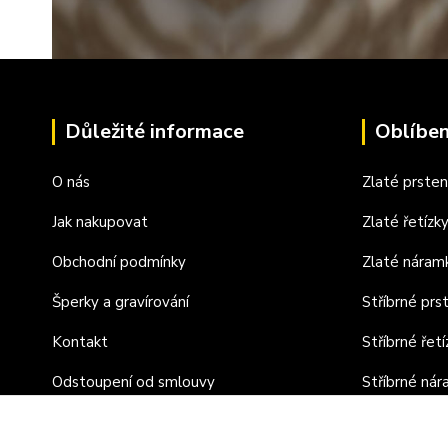
Důležité informace
Oblíben
O nás
Zlaté prste
Jak nakupovat
Zlaté řetízk
Obchodní podmínky
Zlaté náram
Šperky a gravírování
Stříbrné prs
Kontakt
Stříbrné řetí
Odstoupení od smlouvy
Stříbrné ná