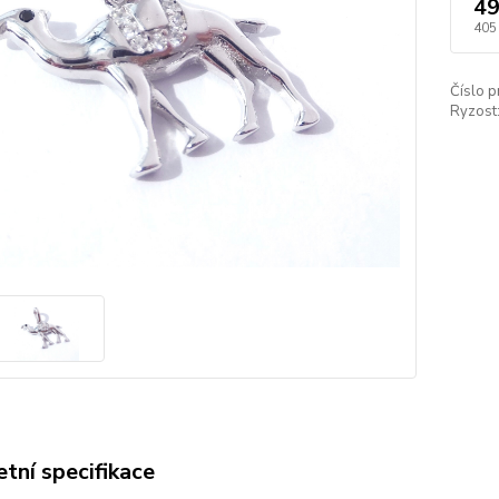
49
405
Číslo p
Ryzost
tní specifikace