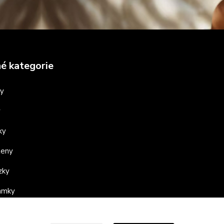
é kategorie
ny
y
ky
teny
zky
ramky