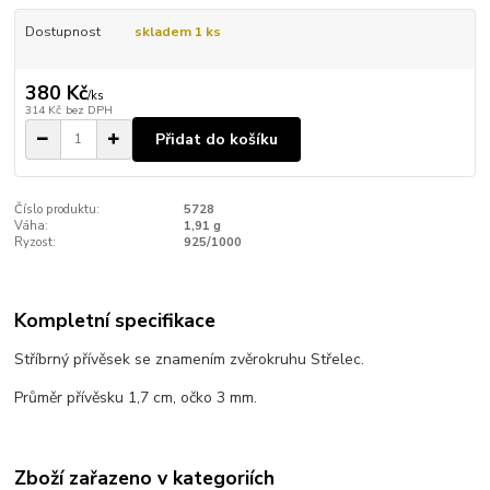
Dostupnost
skladem 1 ks
380 Kč
/
ks
314 Kč
bez DPH
Přidat do košíku
Číslo produktu:
5728
Váha:
1,91 g
Ryzost:
925/1000
Kompletní specifikace
Stříbrný přívěsek se znamením zvěrokruhu Střelec.
Průměr přívěsku 1,7 cm, očko 3 mm.
Zboží zařazeno v kategoriích