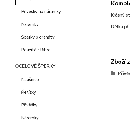
Komple
Přívěsky na náramky
Krásný st
Náramky
Délka pří
Šperky s granáty
Použité stříbro
Zboží 
OCELOVÉ ŠPERKY
Přívě
Naušnice
Řetízky
Přívěšky
Náramky