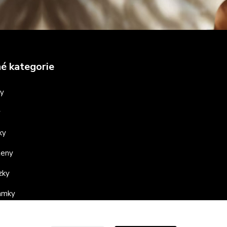
é kategorie
ny
y
ky
teny
zky
ramky