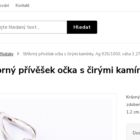
ování
Kontakt
Hledat
řívěsky
Stříbrný přívěšek očka s čirými kamínky, Ag 925/1000, váha 3,27
brný přívěšek očka s čirými kamí
Krásný 
zdoben
1,2 cm
Dos