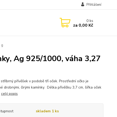
Přihlášení
0
ks
za
0,00 Kč
 g
nky, Ag 925/1000, váha 3,27
stříbrný přívěšek v podobě tří oček. Prostřední očko je
é drobnými, čirými kamínky. Délka přívěšku 3,7 cm, šířka oček
.
celý popis
tupnost
skladem 1 ks