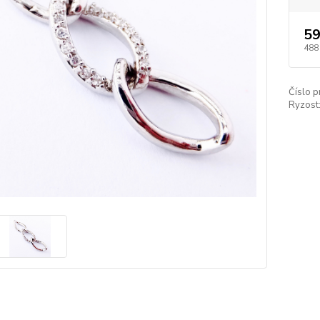
59
488
Číslo p
Ryzost