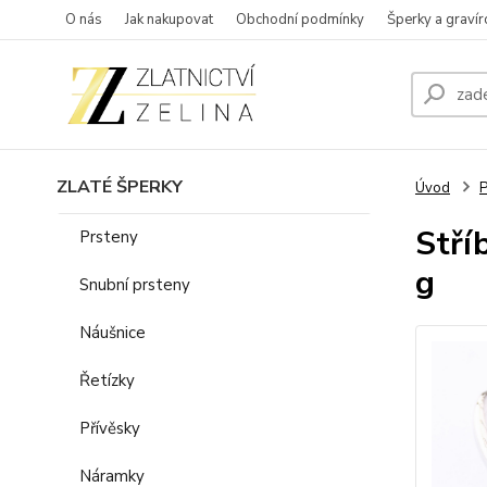
O nás
Jak nakupovat
Obchodní podmínky
Šperky a gravír
ZLATÉ ŠPERKY
Úvod
P
Stří
Prsteny
g
Snubní prsteny
Náušnice
Řetízky
Přívěsky
Náramky