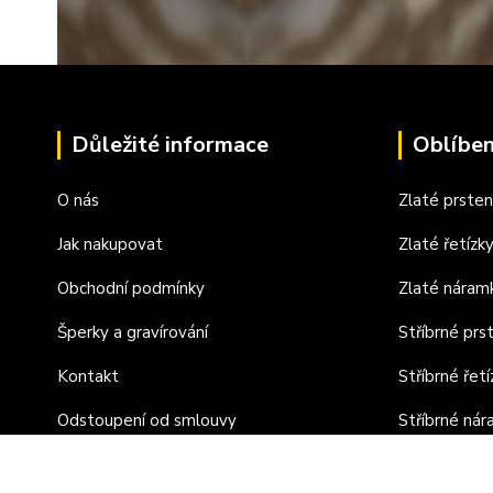
Důležité informace
Oblíben
O nás
Zlaté prste
Jak nakupovat
Zlaté řetízk
Obchodní podmínky
Zlaté náram
Šperky a gravírování
Stříbrné prs
Kontakt
Stříbrné řetí
Odstoupení od smlouvy
Stříbrné ná