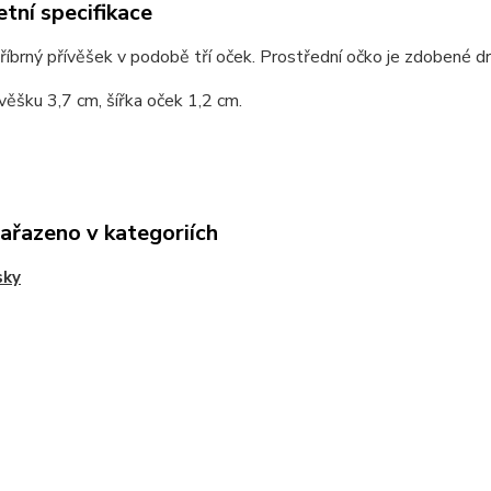
tní specifikace
říbrný přívěšek v podobě tří oček. Prostřední očko je zdobené d
věšku 3,7 cm, šířka oček 1,2 cm.
zařazeno v kategoriích
sky