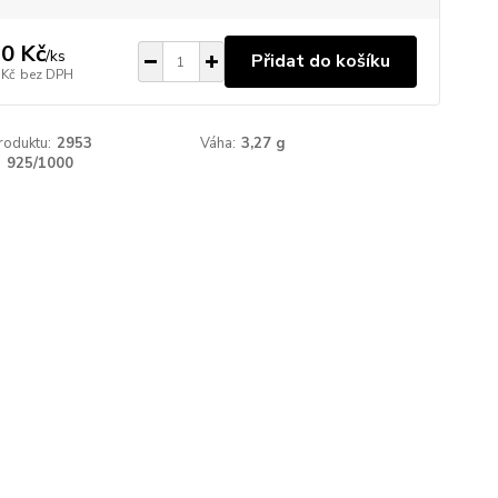
0 Kč
/
ks
Přidat do košíku
 Kč
bez DPH
roduktu:
2953
Váha:
3,27 g
:
925/1000