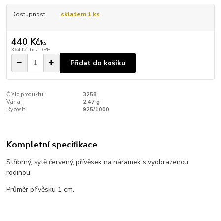
Dostupnost
skladem 1 ks
440 Kč
/
ks
364 Kč
bez DPH
Přidat do košíku
Číslo produktu:
3258
Váha:
2,47 g
Ryzost:
925/1000
Kompletní specifikace
Stříbrný, sytě červený, přívěsek na náramek s vyobrazenou
rodinou.
Průměr přívěsku 1 cm.