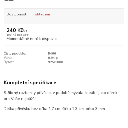
Dostupnost
skladem
240 Kč
/
ks
198 Kč
bez DPH
Momentálně není k dispozici
Číslo produktu:
5466
Váha:
0,94 g
Ryzost:
925/1000
Kompletní specifikace
Stříbrný roztomilý přívěsek v podobě mývala. Ideální jako dárek
pro Vaše nejbližší.
Délka přívěsku bez očka 1,7 cm, šířka 1,3 cm, očko 3 mm.