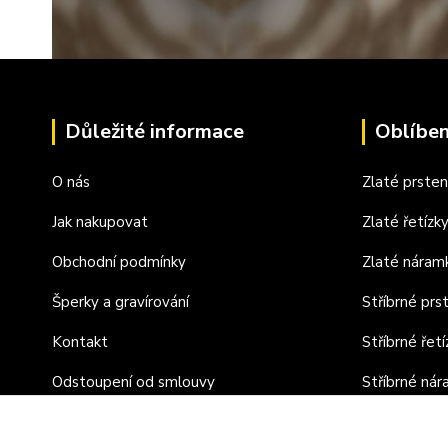
Důležité informace
Oblíben
O nás
Zlaté prste
Jak nakupovat
Zlaté řetízk
Obchodní podmínky
Zlaté náram
Šperky a gravírování
Stříbrné prs
Kontakt
Stříbrné řetí
Odstoupení od smlouvy
Stříbrné ná