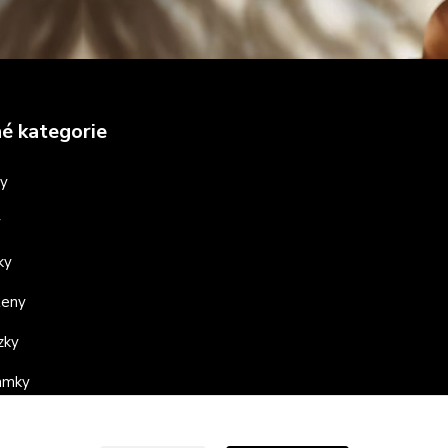
é kategorie
ny
y
ky
teny
zky
ramky