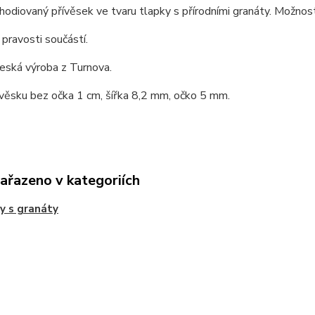
rhodiovaný přívěsek ve tvaru tlapky s přírodními granáty. Možn
 pravosti součástí.
česká výroba z Turnova.
ívěsku bez očka 1 cm, šířka 8,2 mm, očko 5 mm.
zařazeno v kategoriích
y s granáty