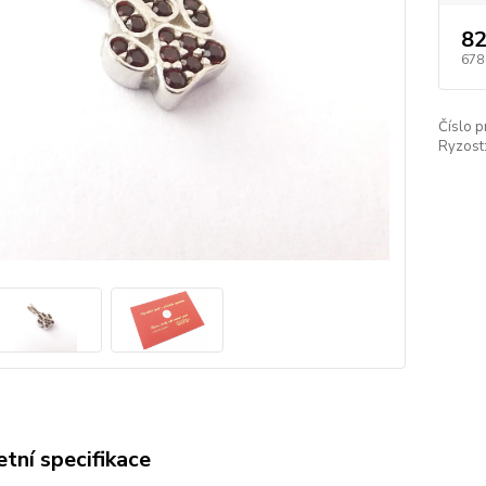
82
678
Číslo p
Ryzost
tní specifikace