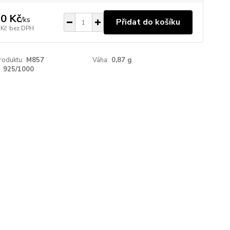
0 Kč
/
ks
Přidat do košíku
 Kč
bez DPH
roduktu:
M857
Váha:
0,87 g
:
925/1000