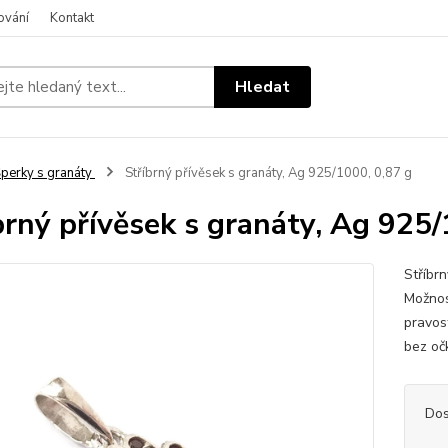
ování
Kontakt
Hledat
perky s granáty
Stříbrný přívěsek s granáty, Ag 925/1000, 0,87 g
brný přívěsek s granáty, Ag 925/
Stříbrn
Možnos
pravos
bez oč
Dos