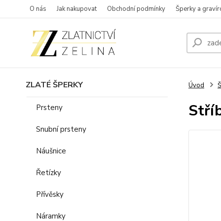
O nás
Jak nakupovat
Obchodní podmínky
Šperky a gravír
ZLATÉ ŠPERKY
Úvod
Š
Stří
Prsteny
Snubní prsteny
Náušnice
Řetízky
Přívěsky
Náramky