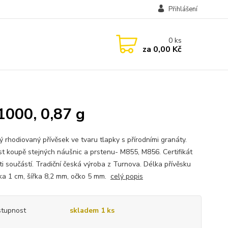
Přihlášení
0
ks
za
0,00 Kč
1000, 0,87 g
ý rhodiovaný přívěsek ve tvaru tlapky s přírodními granáty.
t koupě stejných náušnic a prstenu- M855, M856. Certifikát
ti součástí. Tradiční česká výroba z Turnova. Délka přívěsku
ka 1 cm, šířka 8,2 mm, očko 5 mm.
celý popis
tupnost
skladem 1 ks