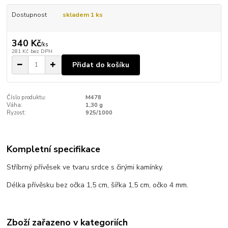
Dostupnost
skladem 1 ks
340 Kč
/
ks
281 Kč
bez DPH
Přidat do košíku
Číslo produktu:
M478
Váha:
1,30 g
Ryzost:
925/1000
Kompletní specifikace
Stříbrný přívěsek ve tvaru srdce s čirými kamínky.
Délka přívěsku bez očka 1,5 cm, šířka 1,5 cm, očko 4 mm.
Zboží zařazeno v kategoriích