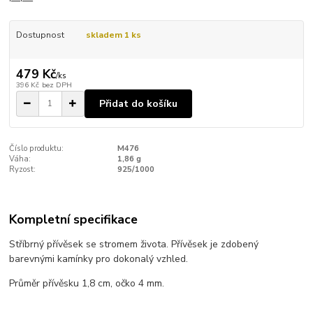
Dostupnost
skladem 1 ks
479 Kč
/
ks
396 Kč
bez DPH
Přidat do košíku
Číslo produktu:
M476
Váha:
1,86 g
Ryzost:
925/1000
Kompletní specifikace
Stříbrný přívěsek se stromem života. Přívěsek je zdobený
barevnými kamínky pro dokonalý vzhled.
Průměr přívěsku 1,8 cm, očko 4 mm.