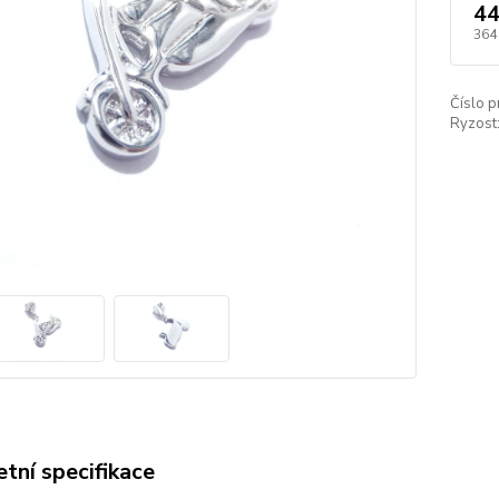
44
364
Číslo p
Ryzost
tní specifikace