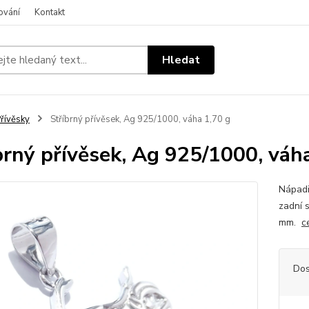
ování
Kontakt
Hledat
řívěsky
Stříbrný přívěsek, Ag 925/1000, váha 1,70 g
brný přívěsek, Ag 925/1000, váh
Nápadi
zadní s
mm.
c
Dos