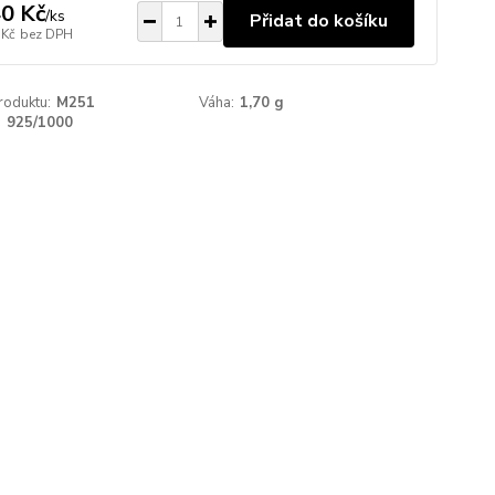
0 Kč
/
ks
Přidat do košíku
 Kč
bez DPH
roduktu:
M251
Váha:
1,70 g
:
925/1000