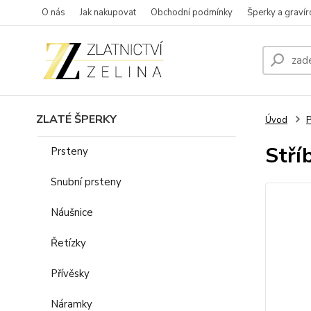
O nás
Jak nakupovat
Obchodní podmínky
Šperky a gravír
ZLATÉ ŠPERKY
Úvod
P
Stří
Prsteny
Snubní prsteny
Náušnice
Řetízky
Přívěsky
Náramky