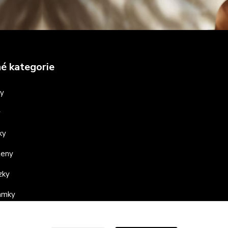
é kategorie
ny
y
ky
teny
zky
ramky