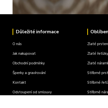
Důležité informace
Oblíben
O nás
Zlaté prste
Jak nakupovat
Zlaté řetízk
Obchodní podmínky
Zlaté náram
Šperky a gravírování
Stříbrné prs
Kontakt
Stříbrné řetí
Odstoupení od smlouvy
Stříbrné ná