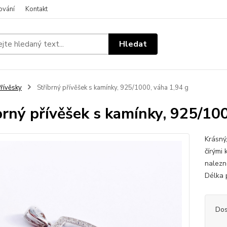
ování
Kontakt
Hledat
řívěsky
Stříbrný přívěšek s kamínky, 925/1000, váha 1,94 g
brný přívěšek s kamínky, 925/100
Krásný,
čírými
nalezn
Délka 
Dos