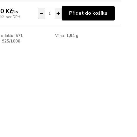
0 Kč
/
ks
Přidat do košíku
 Kč
bez DPH
roduktu:
571
Váha:
1,94 g
:
925/1000