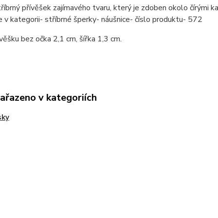
tříbrný přívěšek zajímavého tvaru, který je zdoben okolo čírými k
 v kategorii- stříbrné šperky- náušnice- číslo produktu- 572
věšku bez očka 2,1 cm, šířka 1,3 cm.
zařazeno v kategoriích
sky