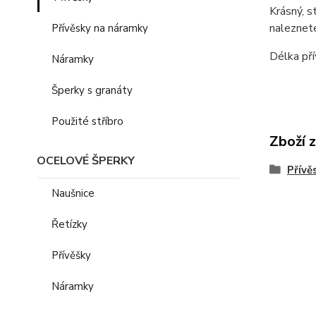
Krásný, s
naleznete
Přívěsky na náramky
Délka pří
Náramky
Šperky s granáty
Použité stříbro
Zboží 
OCELOVÉ ŠPERKY
Přívě
Naušnice
Řetízky
Přívěšky
Náramky