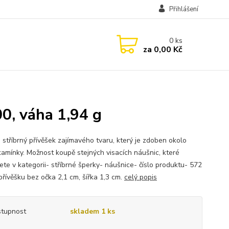
Přihlášení
0
ks
za
0,00 Kč
0, váha 1,94 g
 stříbrný přívěšek zajímavého tvaru, který je zdoben okolo
 kamínky. Možnost koupě stejných visacích náušnic, které
ete v kategorii- stříbrné šperky- náušnice- číslo produktu- 572
přívěšku bez očka 2,1 cm, šířka 1,3 cm.
celý popis
tupnost
skladem 1 ks