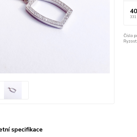
40
331
Číslo p
Ryzost
tní specifikace