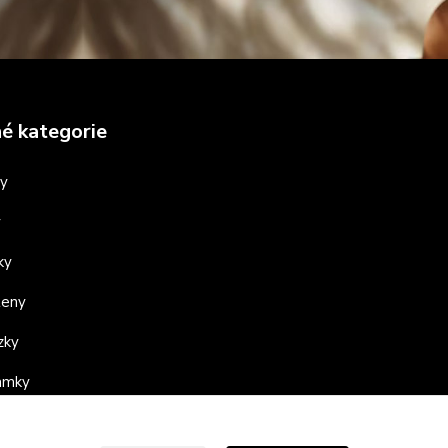
é kategorie
ny
y
ky
teny
zky
ramky