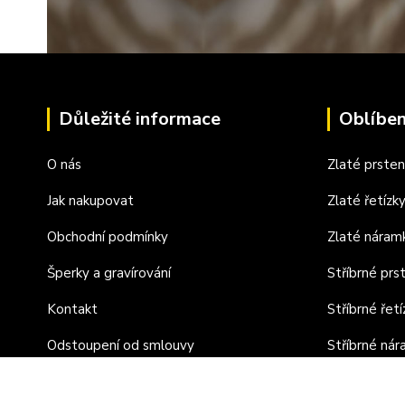
Důležité informace
Oblíben
O nás
Zlaté prste
Jak nakupovat
Zlaté řetízk
Obchodní podmínky
Zlaté náram
Šperky a gravírování
Stříbrné prs
Kontakt
Stříbrné řetí
Odstoupení od smlouvy
Stříbrné ná