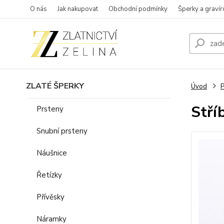
O nás
Jak nakupovat
Obchodní podmínky
Šperky a gravír
ZLATÉ ŠPERKY
Úvod
P
Stří
Prsteny
Snubní prsteny
Náušnice
Řetízky
Přívěsky
Náramky