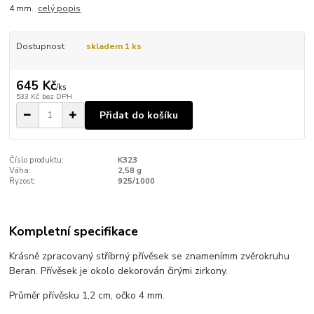
4 mm.
celý popis
Dostupnost
skladem 1 ks
645 Kč
/
ks
533 Kč
bez DPH
Přidat do košíku
Číslo produktu:
K323
Váha:
2,58 g
Ryzost:
925/1000
Kompletní specifikace
Krásně zpracovaný stříbrný přívěsek se znamenímm zvěrokruhu
Beran. Přívěsek je okolo dekorován čirými zirkony.
Průměr přívěsku 1,2 cm, očko 4 mm.