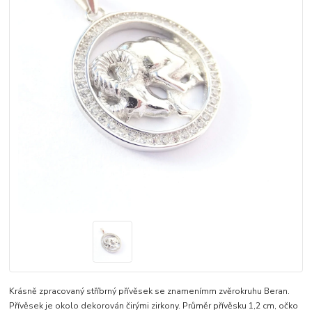
Krásně zpracovaný stříbrný přívěsek se znamenímm zvěrokruhu Beran.
Přívěsek je okolo dekorován čirými zirkony. Průměr přívěsku 1,2 cm, očko