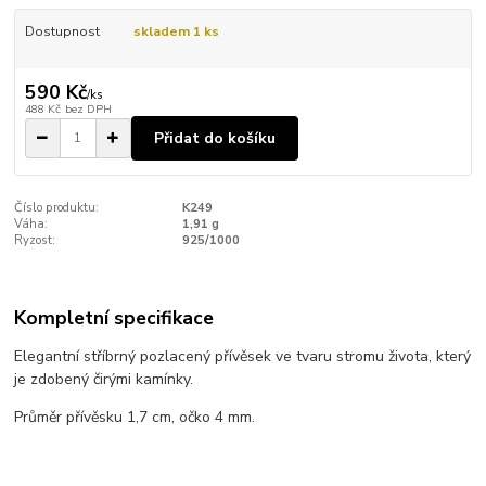
Dostupnost
skladem 1 ks
590 Kč
/
ks
488 Kč
bez DPH
Přidat do košíku
Číslo produktu:
K249
Váha:
1,91 g
Ryzost:
925/1000
Kompletní specifikace
Elegantní stříbrný pozlacený přívěsek ve tvaru stromu života, který
je zdobený čirými kamínky.
Průměr přívěsku 1,7 cm, očko 4 mm.