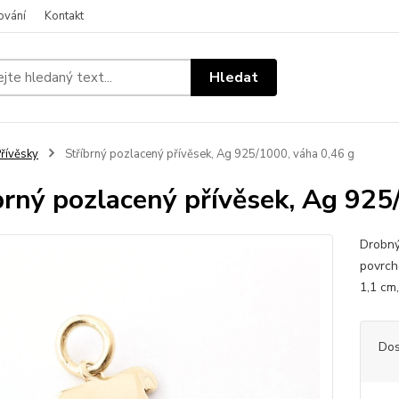
ování
Kontakt
Hledat
řívěsky
Stříbrný pozlacený přívěsek, Ag 925/1000, váha 0,46 g
brný pozlacený přívěsek, Ag 925
Drobný 
povrch
1,1 cm
Dos