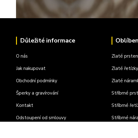
Důležité informace
Oblíben
O nás
Zlaté prste
Jak nakupovat
Zlaté řetízk
Obchodní podmínky
Zlaté náram
Šperky a gravírování
Stříbrné prs
Kontakt
Stříbrné řetí
Odstoupení od smlouvy
Stříbrné ná