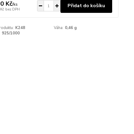
0 Kč
/
ks
Přidat do košíku
 Kč
bez DPH
roduktu:
K248
Váha:
0,46 g
:
925/1000