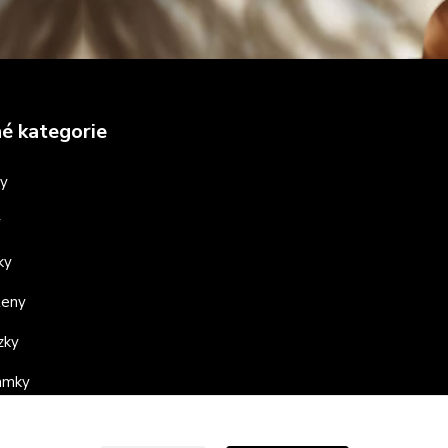
é kategorie
ny
y
ky
teny
zky
ramky