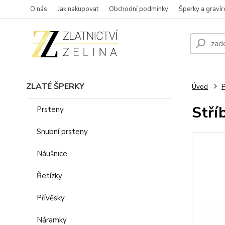
O nás
Jak nakupovat
Obchodní podmínky
Šperky a gravír
ZLATÉ ŠPERKY
Úvod
P
Stří
Prsteny
Snubní prsteny
Náušnice
Řetízky
Přívěsky
Náramky