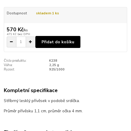
Dostupnost
skladem 1 ks
570 Kč
/
ks
471 Kč
bez DPH
Přidat do košíku
Číslo produktu:
K238
Váha:
2,25 g
Ryzost:
925/1000
Kompletní specifikace
Stříbrný lesklý přívěsek v podobě srdíčka.
Průměr přívěsku 1,1 cm, průměr očka 4 mm.