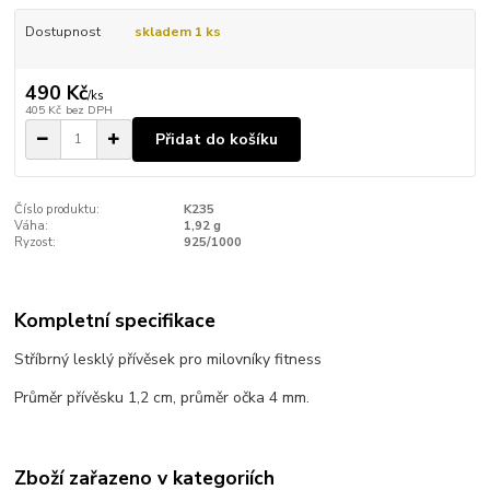
Dostupnost
skladem 1 ks
490 Kč
/
ks
405 Kč
bez DPH
Přidat do košíku
Číslo produktu:
K235
Váha:
1,92 g
Ryzost:
925/1000
Kompletní specifikace
Stříbrný lesklý přívěsek pro milovníky fitness
Průměr přívěsku 1,2 cm, průměr očka 4 mm.
Zboží zařazeno v kategoriích