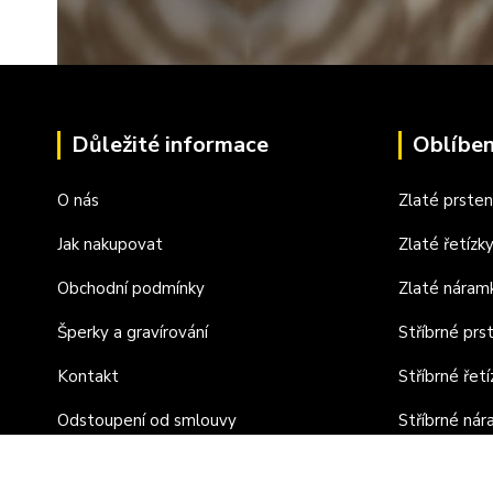
Důležité informace
Oblíben
O nás
Zlaté prste
Jak nakupovat
Zlaté řetízk
Obchodní podmínky
Zlaté náram
Šperky a gravírování
Stříbrné prs
Kontakt
Stříbrné řetí
Odstoupení od smlouvy
Stříbrné ná