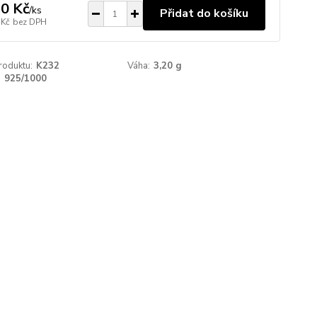
0 Kč
/
ks
Přidat do košíku
 Kč
bez DPH
roduktu:
K232
Váha:
3,20 g
:
925/1000