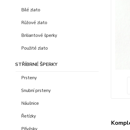
Bílé zlato
Růžové zlato
Briliantové šperky
Použité zlato
STŘÍBRNÉ ŠPERKY
Prsteny
Snubní prsteny
Náušnice
Řetízky
Komple
Přívěsky