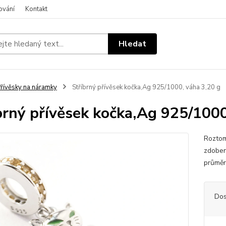
ování
Kontakt
Hledat
řívěsky na náramky
Stříbrný přívěsek kočka,Ag 925/1000, váha 3,20 g
brný přívěsek kočka,Ag 925/1000
Roztom
zdoben
průmě
Dos