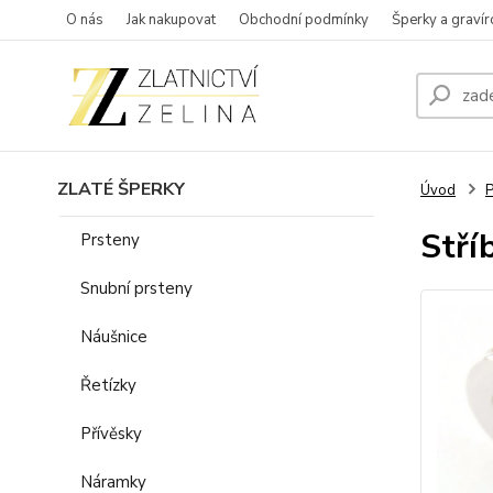
O nás
Jak nakupovat
Obchodní podmínky
Šperky a gravír
ZLATÉ ŠPERKY
Úvod
P
Stří
Prsteny
Snubní prsteny
Náušnice
Řetízky
Přívěsky
Náramky