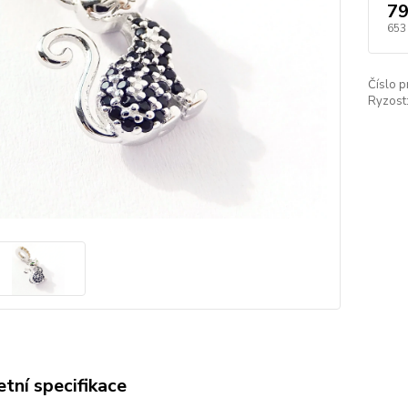
79
653
Číslo p
Ryzost
tní specifikace