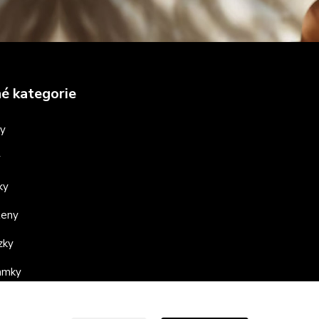
é kategorie
ny
y
ky
teny
zky
ramky