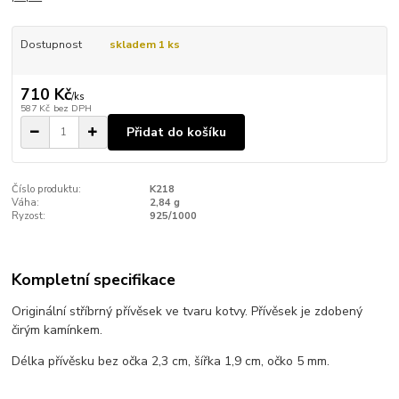
Dostupnost
skladem 1 ks
710 Kč
/
ks
587 Kč
bez DPH
Přidat do košíku
Číslo produktu:
K218
Váha:
2,84 g
Ryzost:
925/1000
Kompletní specifikace
Originální stříbrný přívěsek ve tvaru kotvy. Přívěsek je zdobený
čirým kamínkem.
Délka přívěsku bez očka 2,3 cm, šířka 1,9 cm, očko 5 mm.