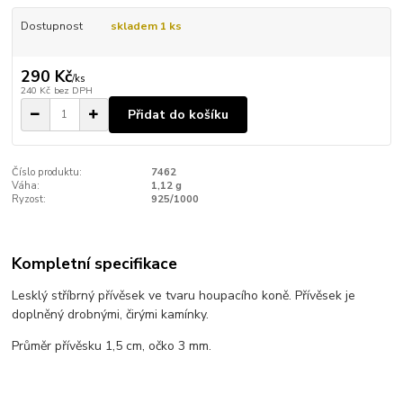
Dostupnost
skladem 1 ks
290 Kč
/
ks
240 Kč
bez DPH
Přidat do košíku
Číslo produktu:
7462
Váha:
1,12 g
Ryzost:
925/1000
Kompletní specifikace
Lesklý stříbrný přívěsek ve tvaru houpacího koně. Přívěsek je
doplněný drobnými, čirými kamínky.
Průměr přívěsku 1,5 cm, očko 3 mm.