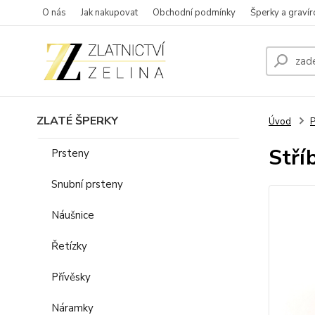
O nás
Jak nakupovat
Obchodní podmínky
Šperky a gravír
ZLATÉ ŠPERKY
Úvod
P
Stří
Prsteny
Snubní prsteny
Náušnice
Řetízky
Přívěsky
Náramky