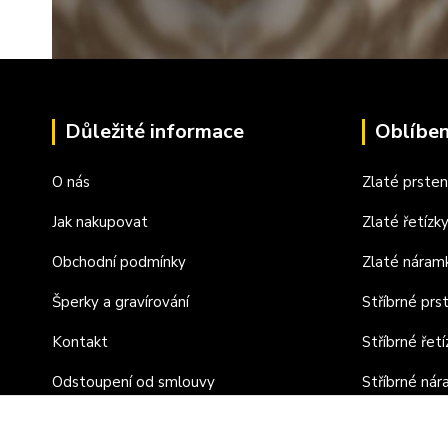
Důležité informace
Oblíben
O nás
Zlaté prste
Jak nakupovat
Zlaté řetízk
Obchodní podmínky
Zlaté náram
Šperky a gravírování
Stříbrné prs
Kontakt
Stříbrné řetí
Odstoupení od smlouvy
Stříbrné ná