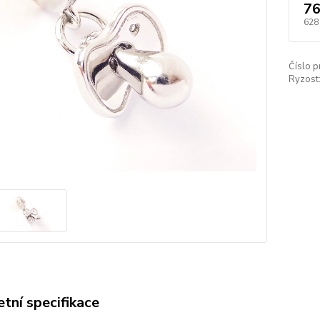
76
628
Číslo p
Ryzost
tní specifikace