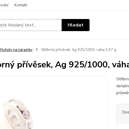
ování
Kontakt
Hledat
řívěsky na náramky
Stříbrný přívěsek, Ag 925/1000, váha 3,07 g
brný přívěsek, Ag 925/1000, váh
Stříbr
detailn
průmě
Dos