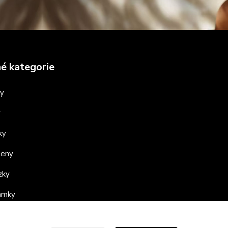
é kategorie
ny
y
ky
teny
zky
ramky