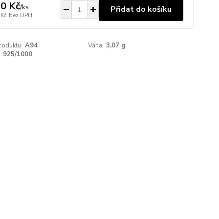
0 Kč
/
ks
Přidat do košíku
 Kč
bez DPH
roduktu:
A94
Váha:
3,07 g
:
925/1000