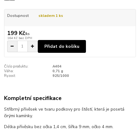
Dostupnost
skladem 1 ks
199 Kč
/
ks
164 Kč
bez DPH
Přidat do košíku
Číslo produktu:
A404
Váha:
0,71 g
Ryzost:
925/1000
Kompletní specifikace
Stříbrný přívěsek ve tvaru podkovy pro štěstí, která je posetá
čirými kamínky.
Délka přívěsku bez očka 1,4 cm, šířka 9 mm, očko 4 mm.