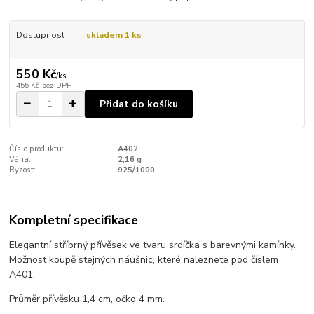
Dostupnost
skladem 1 ks
550 Kč
/
ks
455 Kč
bez DPH
Přidat do košíku
Číslo produktu:
A402
Váha:
2,16 g
Ryzost:
925/1000
Kompletní specifikace
Elegantní stříbrný přívěsek ve tvaru srdíčka s barevnými kamínky.
Možnost koupě stejných náušnic, které naleznete pod číslem
A401.
Průměr přívěsku 1,4 cm, očko 4 mm.