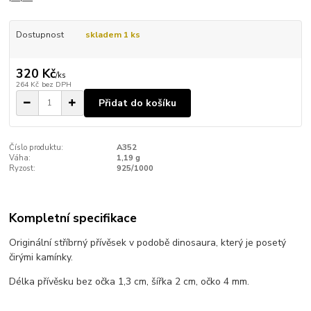
Dostupnost
skladem 1 ks
320 Kč
/
ks
264 Kč
bez DPH
Přidat do košíku
Číslo produktu:
A352
Váha:
1,19 g
Ryzost:
925/1000
Kompletní specifikace
Originální stříbrný přívěsek v podobě dinosaura, který je posetý
čirými kamínky.
Délka přívěsku bez očka 1,3 cm, šířka 2 cm, očko 4 mm.