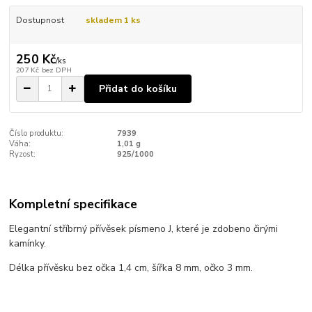
Dostupnost
skladem 1 ks
250 Kč
/
ks
207 Kč
bez DPH
Přidat do košíku
Číslo produktu:
7939
Váha:
1,01 g
Ryzost:
925/1000
Kompletní specifikace
Elegantní stříbrný přívěsek písmeno J, které je zdobeno čirými
kamínky.
Délka přívěsku bez očka 1,4 cm, šířka 8 mm, očko 3 mm.