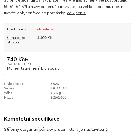
Stříbrný elegantní pánský prsten, který je nastavitelný. Velikost prstenu
59, 61, 64, šířka hlavy prstenu 1 cm. Zvolenou velikost prstenu prosím
uveďte v objednávce do poznámky.
celý popis
Dostupnost
skladem
Cena před
1 100 Kč
slevou
740 Kč
/
ks
740 Kč
bez DPH
Momentálně není k dispozici
Číslo produktu:
3323
Velikost:
59, 61, 64,
Váha:
6,75 g
Ryzost:
925/1000
Kompletní specifikace
Stříbrný elegantní pánský prsten, který je nastavitelný.