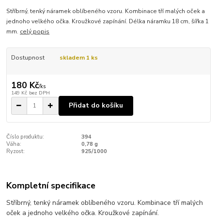
Stříbrný, tenký náramek oblíbeného vzoru. Kombinace tří malých oček a
jednoho velkého očka. Kroužkové zapínání. Délka náramku 18 cm, šířka 1
mm.
celý popis
Dostupnost
skladem 1 ks
180 Kč
/
ks
149 Kč
bez DPH
Přidat do košíku
Číslo produktu:
394
Váha:
0,78 g
Ryzost:
925/1000
Kompletní specifikace
Stříbrný, tenký náramek oblíbeného vzoru. Kombinace tří malých
oček a jednoho velkého očka. Kroužkové zapínání.