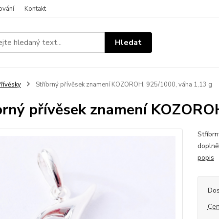
ování
Kontakt
Hledat
řívěsky
Stříbrný přívěsek znamení KOZOROH, 925/1000, váha 1,13 g
brný přívěsek znamení KOZOROH
Stříbr
doplně
popis
Dos
Cen