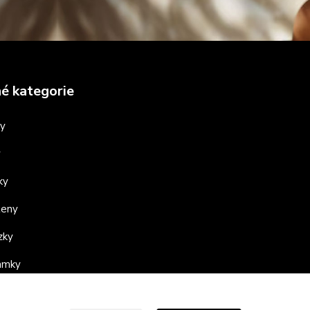
é kategorie
ny
y
ky
teny
zky
ramky