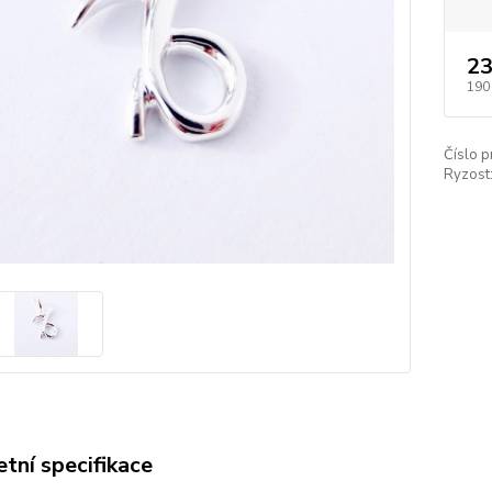
23
190
Číslo p
Ryzost
tní specifikace