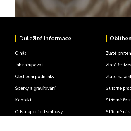
Důležité informace
Oblíben
O nás
Zlaté prste
Jak nakupovat
Zlaté řetízk
Obchodní podmínky
Zlaté náram
Šperky a gravírování
Stříbrné prs
Kontakt
Stříbrné řetí
Odstoupení od smlouvy
Stříbrné ná