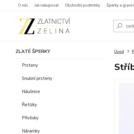
O nás
Jak nakupovat
Obchodní podmínky
Šperky a gravír
ZLATÉ ŠPERKY
Úvod
P
Stří
Prsteny
Snubní prsteny
Náušnice
Řetízky
Přívěsky
Náramky