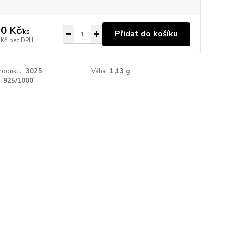
0 Kč
/
ks
Přidat do košíku
 Kč
bez DPH
roduktu:
3025
Váha:
1,13 g
:
925/1000