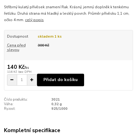
Stříbrný kulatý přívěsek znamení Rak. Krásný, jemný doplněk k tenkému
řetízku. Druhá strana má hladký a lesklý povrch. Průměr přívěsku 1,1 cm,
očko 4 mm.
celý popis
Dostupnost
skladem 1 ks
Cena před
300 Kč
slevou
140 Kč
/
ks
116 Kč
bez DPH
Přidat do košíku
Číslo produktu:
3021
Váha:
0,32 g
Ryzost:
925/1000
Kompletní specifikace