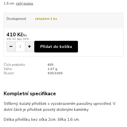
1,6 cm.
celý popis
Dostupnost
skladem 1 ks
410 Kč
/
ks
339 Kč
bez DPH
Přidat do košíku
Číslo produktu:
605
Váha:
1,67 g
Ryzost:
925/1000
Kompletní specifikace
Stříbrný, kulatý přívěšek s vyzobrazením pavučiny uprostřed. V
dolní části je přívěšek posetý drobnými kamínky.
Délka přívěšku bez očka 2cm, šířka 1,6 cm.