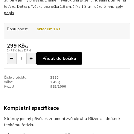
Stříbrný jemný přívěsek znamení zvěrokruhu Blíženci. Ideální k tenkému
řetízku. Délka přívěsku bez očka 1,8 cm, šířka 1,3 cm, očko 5 mm.
celý
popis
Dostupnost
skladem 1 ks
299 Kč
/
ks
247 Kč
bez DPH
Přidat do košíku
Číslo produktu:
3880
Váha:
1,45 g
Ryzost:
925/1000
Kompletní specifikace
Stříbrný jemný přívěsek znamení zvěrokruhu Blíženci. Ideální k
tenkému řetízku.