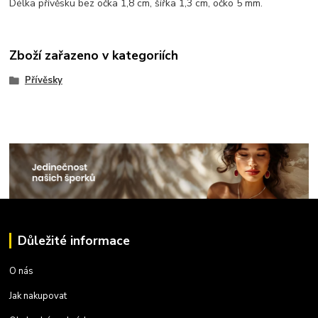
Délka přívěsku bez očka 1,8 cm, šířka 1,3 cm, očko 5 mm.
Zboží zařazeno v kategoriích
Přívěsky
Důležité informace
O nás
Jak nakupovat