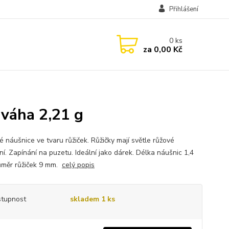
Přihlášení
0
ks
za
0,00 Kč
 váha 2,21 g
é náušnice ve tvaru růžiček. Růžičky mají světle růžové
ní. Zapínání na puzetu. Ideální jako dárek. Délka náušnic 1,4
ůměr růžiček 9 mm.
celý popis
tupnost
skladem 1 ks