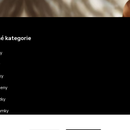
é kategorie
ny
y
ky
teny
zky
ramky