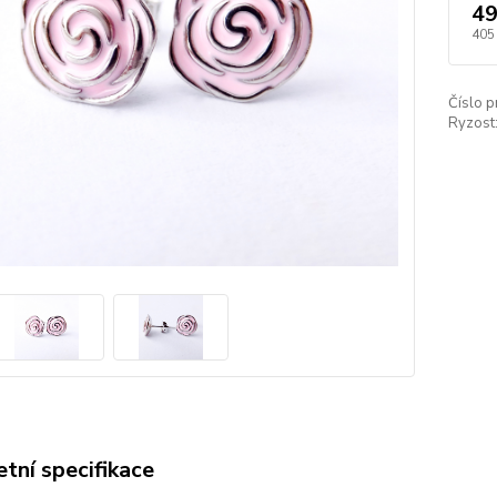
49
405
Číslo p
Ryzost
tní specifikace