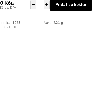
0 Kč
/
ks
Přidat do košíku
 Kč
bez DPH
roduktu:
1025
Váha:
2,21 g
:
925/1000