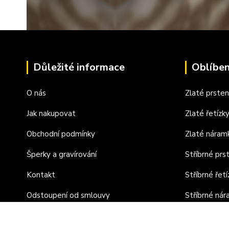
Důležité informace
Oblíben
O nás
Zlaté prste
Jak nakupovat
Zlaté řetízk
Obchodní podmínky
Zlaté náram
Šperky a gravírování
Stříbrné prs
Kontakt
Stříbrné řetí
Odstoupení od smlouvy
Stříbrné ná