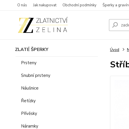
O nás
Jak nakupovat
Obchodní podmínky
Šperky a gravír
ZLATÉ ŠPERKY
Úvod
N
Stří
Prsteny
Snubní prsteny
Náušnice
Řetízky
Přívěsky
Náramky