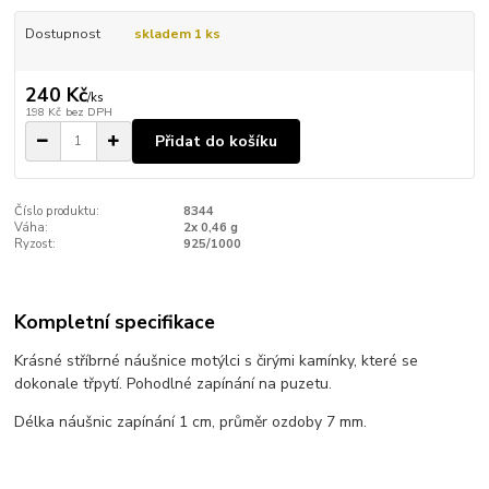
Dostupnost
skladem 1 ks
240 Kč
/
ks
198 Kč
bez DPH
Přidat do košíku
Číslo produktu:
8344
Váha:
2x 0,46 g
Ryzost:
925/1000
Kompletní specifikace
Krásné stříbrné náušnice motýlci s čirými kamínky, které se
dokonale třpytí. Pohodlné zapínání na puzetu.
Délka náušnic zapínání 1 cm, průměr ozdoby 7 mm.