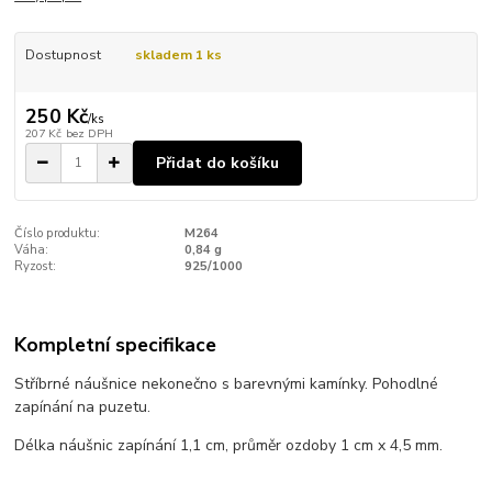
Dostupnost
skladem 1 ks
250 Kč
/
ks
207 Kč
bez DPH
Přidat do košíku
Číslo produktu:
M264
Váha:
0,84 g
Ryzost:
925/1000
Kompletní specifikace
Stříbrné náušnice nekonečno s barevnými kamínky. Pohodlné
zapínání na puzetu.
Délka náušnic zapínání 1,1 cm, průměr ozdoby 1 cm x 4,5 mm.