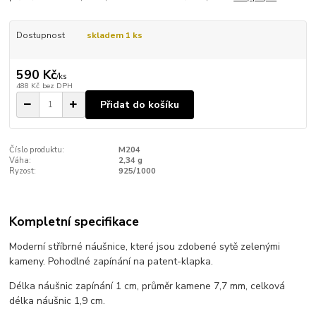
Dostupnost
skladem 1 ks
590 Kč
/
ks
488 Kč
bez DPH
Přidat do košíku
Číslo produktu:
M204
Váha:
2,34 g
Ryzost:
925/1000
Kompletní specifikace
Moderní stříbrné náušnice, které jsou zdobené sytě zelenými
kameny. Pohodlné zapínání na patent-klapka.
Délka náušnic zapínání 1 cm, průměr kamene 7,7 mm, celková
délka náušnic 1,9 cm.