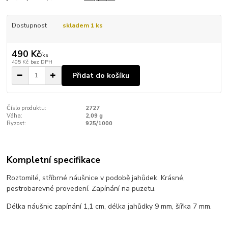
Dostupnost
skladem 1 ks
490 Kč
/
ks
405 Kč
bez DPH
Přidat do košíku
Číslo produktu:
2727
Váha:
2,09 g
Ryzost:
925/1000
Kompletní specifikace
Roztomilé, stříbrné náušnice v podobě jahůdek. Krásné,
pestrobarevné provedení. Zapínání na puzetu.
Délka náušnic zapínání 1,1 cm, délka jahůdky 9 mm, šířka 7 mm.