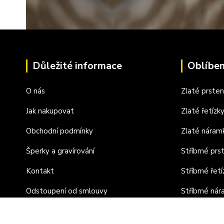
Důležité informace
Oblíben
O nás
Zlaté prste
Jak nakupovat
Zlaté řetízk
Obchodní podmínky
Zlaté náram
Šperky a gravírování
Stříbrné prs
Kontakt
Stříbrné řetí
Odstoupení od smlouvy
Stříbrné ná