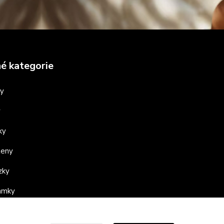
é kategorie
ny
y
ky
teny
zky
ramky