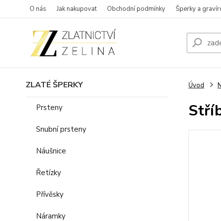
O nás
Jak nakupovat
Obchodní podmínky
Šperky a gravír
ZLATÉ ŠPERKY
Úvod
N
Stří
Prsteny
Snubní prsteny
Náušnice
Řetízky
Přívěsky
Náramky