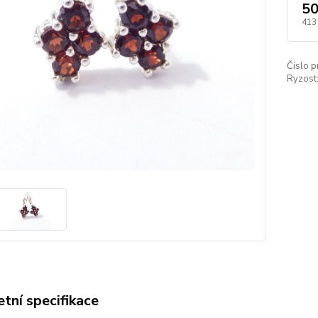
50
413
Číslo p
Ryzost
tní specifikace