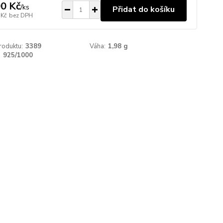
0 Kč
/
ks
Přidat do košíku
 Kč
bez DPH
roduktu:
3389
Váha:
1,98 g
:
925/1000