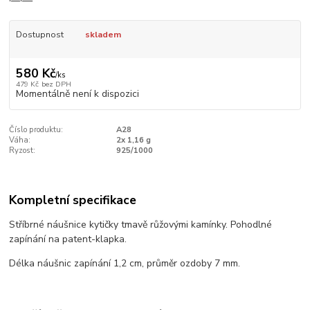
Dostupnost
skladem
580 Kč
/
ks
479 Kč
bez DPH
Momentálně není k dispozici
Číslo produktu:
A28
Váha:
2x 1,16 g
Ryzost:
925/1000
Kompletní specifikace
Stříbrné náušnice kytičky tmavě růžovými kamínky. Pohodlné
zapínání na patent-klapka.
Délka náušnic zapínání 1,2 cm, průměr ozdoby 7 mm.