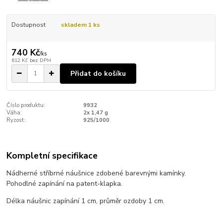
Dostupnost
skladem 1 ks
740 Kč
/
ks
612 Kč
bez DPH
Přidat do košíku
Číslo produktu:
9932
Váha:
2x 1,47 g
Ryzost:
925/1000
Kompletní specifikace
Nádherné stříbrné náušnice zdobené barevnými kamínky.
Pohodlné zapínání na patent-klapka.
Délka náušnic zapínání 1 cm, průměr ozdoby 1 cm.