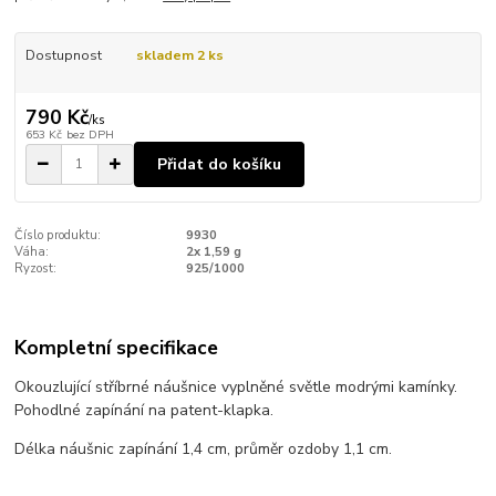
Dostupnost
skladem 2 ks
790 Kč
/
ks
653 Kč
bez DPH
Přidat do košíku
Číslo produktu:
9930
Váha:
2x 1,59 g
Ryzost:
925/1000
Kompletní specifikace
Okouzlující stříbrné náušnice vyplněné světle modrými kamínky.
Pohodlné zapínání na patent-klapka.
Délka náušnic zapínání 1,4 cm, průměr ozdoby 1,1 cm.