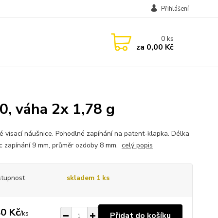
Přihlášení
0
ks
za
0,00 Kč
0, váha 2x 1,78 g
né visací náušnice. Pohodlné zapínání na patent-klapka. Délka
c zapínání 9 mm, průměr ozdoby 8 mm.
celý popis
tupnost
skladem 1 ks
0 Kč
/
ks
Přidat do košíku