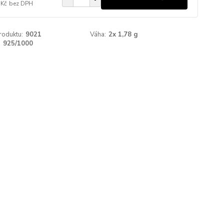
 Kč
bez DPH
roduktu:
9021
Váha:
2x 1,78 g
:
925/1000