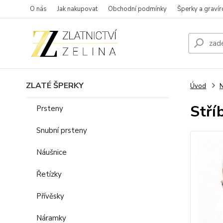
O nás
Jak nakupovat
Obchodní podmínky
Šperky a gravír
ZLATÉ ŠPERKY
Úvod
N
Stří
Prsteny
Snubní prsteny
Náušnice
Řetízky
Přívěsky
Náramky