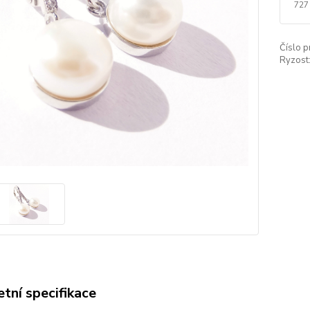
727
Číslo p
Ryzost
tní specifikace