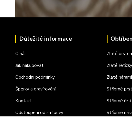
Důležité informace
Oblíben
O nás
Zlaté prste
Jak nakupovat
Zlaté řetízk
Obchodní podmínky
Zlaté náram
Šperky a gravírování
Stříbrné prs
Kontakt
Stříbrné řetí
Odstoupení od smlouvy
Stříbrné ná