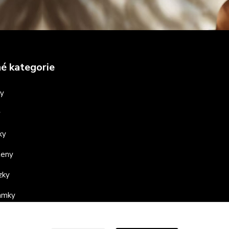
é kategorie
ny
y
ky
teny
zky
ramky