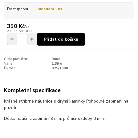
Dostupnost
skladem 1 ks
350 Kč
/
ks
289 Kč
bez DPH
Přidat do košíku
Číslo produktu:
9008
Váha:
1,39 g
Ryzost:
925/1000
Kompletní specifikace
Krásné stříbrné náušnice s čirými kamínky Pohodlné zapínání na
puzetu.
Délka náušnic zapínání 9 mm, průměr ozdoby 8 mm.