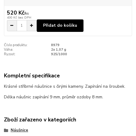
520 Kč
/
ks
430 Kč
bez DPH
Přidat do košíku
Číslo produktu:
8979
Váha:
2x 1,07 g
Ryzost:
925/1000
Kompletní specifikace
Krásné stříbrné náušnice s čirými kameny. Zapínání na šroubek.
Délka náušnic zapínání 9 mm, průměr ozdoby 8 mm.
Zboží zařazeno v kategoriích
Náušnice