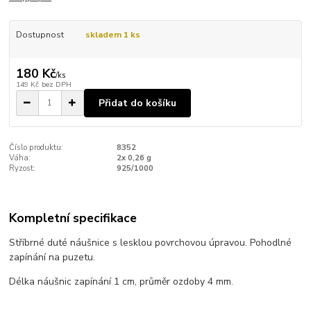
Dostupnost
skladem 1 ks
180 Kč
/
ks
149 Kč
bez DPH
Přidat do košíku
Číslo produktu:
8352
Váha:
2x 0,26 g
Ryzost:
925/1000
Kompletní specifikace
Stříbrné duté náušnice s lesklou povrchovou úpravou. Pohodlné
zapínání na puzetu.
Délka náušnic zapínání 1 cm, průměr ozdoby 4 mm.